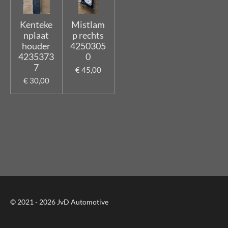
Kenteke
Mistlam
nplaat
p rechts
houder
4250305
4235373
0
7
€ 45,00
€ 30,00
© 2021 - 2026 JvD Automotive