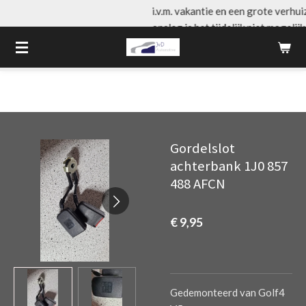
i.v.m. vakantie en een grote verhuizing van de 
Ga
opslag is het tijdelijk niet mogelijk om online b
direct
doen. graag even bellen voor het plaatsen van 
naar
van producten.
de
hoofdinhoud
Gordelslot
achterbank 1J0 857
488 AFCN
€ 9,95
Gedemonteerd van Golf4