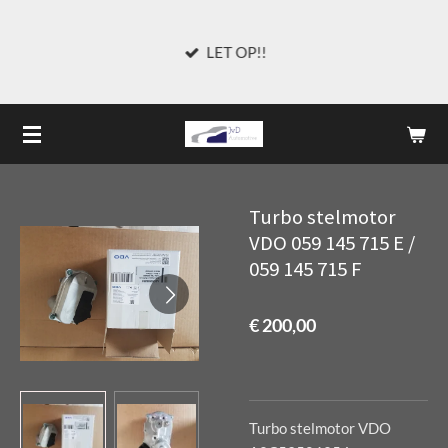
Ga
direct
LET OP!!
naar
de
hoofdinhoud
Turbo stelmotor
VDO 059 145 715 E /
059 145 715 F
€ 200,00
Turbo stelmotor VDO