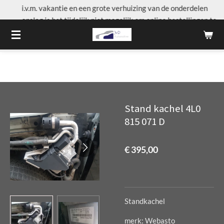
i.v.m. vakantie en een grote verhuizing van de onderdelen
Ga
opslag is het tijdelijk niet mogelijk om online bestellingen te
direct
doen. graag even bellen voor het plaatsen van een bestelling
naar
van producten.
de
hoofdinhoud
Stand kachel 4L0
815 071 D
€ 395,00
Standkachel
merk: Webasto