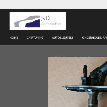
Ga
direct
naar
de
hoofdinhoud
HOME
CHIPTUNING
AUTOSLEUTELS
ONDERHOUDS PA